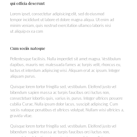
qui officia deserunt
Lorem ipset, consectetur adipisicing elit, sed do eiusmod
tempor incididunt ut labore et dolore magna aliqua. Ut enim ad
minim veniam, quis nostrud exercitation ullamco laboris nisi
ut aliquip ex ea com
Cum sociis natoque
Pellentesque facilisis. Nulla imperdiet sit amet magna. Vestibulum
dapibus, mauris nec malesuada fames ac turpis velit, rhoncus eu,
luctus et interdum adipiscing wisi. Aliquam erat ac ipsum. Integer
aliquam purus.
Quisque lorem tortor fringilla sed, vestibulum. Eleifend justo vel
bibendum sapien massa ac turpis faucibus orci luctus non,
consectetuer lobortis quis, varius in, purus. Integer ultrices posuere
cubilia Curae, Nulla ipsum dolor lacus, suscipit adipiscing. Cum
sociis natoque penatibus et ultrices volutpat. Nullam wisi ultricies a,
gravida vitae.
Quisque lorem tortor fringilla sed, vestibulum. Eleifend justo vel
bibendum sapien massa ac turpis faucibus orci luctus non,