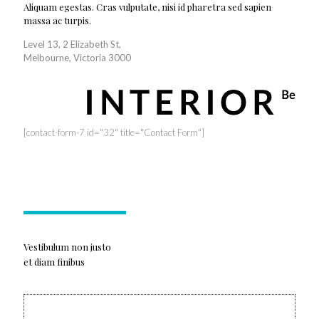
Aliquam egestas. Cras vulputate, nisi id pharetra sed sapien
massa ac turpis.
Level 13, 2 Elizabeth St,
Melbourne, Victoria 3000
[contact-form-7 id="32" title="Contact Form"]
Vestibulum non justo
et diam finibus